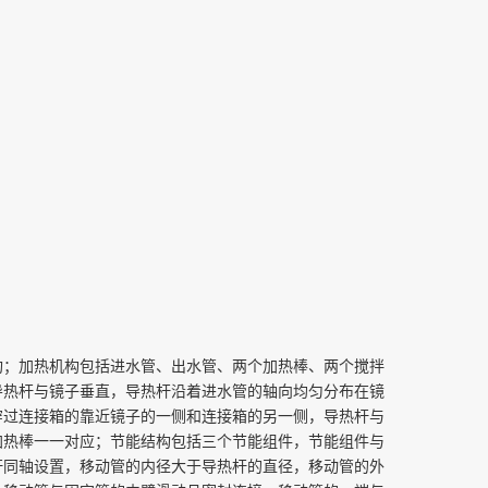
构；加热机构包括进水管、出水管、两个加热棒、两个搅拌
导热杆与镜子垂直，导热杆沿着进水管的轴向均匀分布在镜
穿过连接箱的靠近镜子的一侧和连接箱的另一侧，导热杆与
加热棒一一对应；节能结构包括三个节能组件，节能组件与
杆同轴设置，移动管的内径大于导热杆的直径，移动管的外