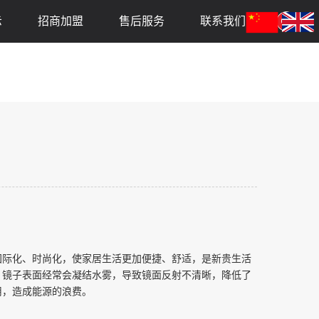
示
招商加盟
售后服务
联系我们
国际化、时尚化，使家居生活更加便捷、舒适，是新贵生活
，镜子表面经常会凝结水雾，导致镜面反射不清晰，降低了
用，造成能源的浪费。