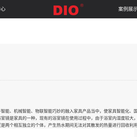
中心
案例展
子智能、机械智能、物联智能巧妙的融入家具产品当中，使家具智能化、
浴室镜是家具的一种，现有的浴室镜在使用过程中，由于浴室内湿度较大
置是两个相互独立的个体，产生热水期间无法对其散发的热量进行回收利