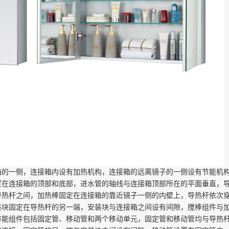
箱的一侧，连接箱内设有加热机构，连接箱的远离镜子的一侧设有节能机
置在连接箱的顶部和底部，进水管的轴线与连接箱顶部所在的平面垂直，
导热杆之间，加热棒固定在连接箱的靠近镜子一侧的内壁上，导热杆依次
装块固定在导热杆的另一端，安装块与连接箱之间设有间隙，搅棒组件与
节能组件包括固定管、移动管和两个移动单元，固定管和移动管均与导热