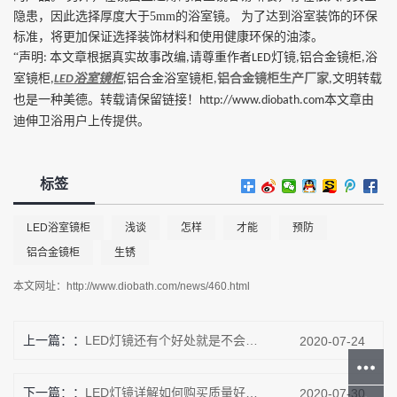
隐患，因此选择厚度大于
5mm
的浴室镜。 为了达到浴室装饰的环保
标准，将更加保证选择装饰材料和使用健康环保的油漆。
“声明
本文章根据真实故事改编
请尊重作者
灯镜
铝合金镜柜
浴
:
,
LED
,
,
室镜柜
浴室镜柜
铝合金浴室镜柜
铝合金镜柜生产厂家
文明转载
,
LED
,
,
,
也是一种美德。转载请保留链接！
本文章由
http://www.diobath.com
迪伸卫浴用户上传提供。
标签
LED浴室镜柜​
浅谈
怎样
才能
预防
铝合金镜柜
生锈
本文网址：
http://www.diobath.com/news/460.html
上一篇：
LED灯镜​还有个好处就是不会轻易生锈是真的吗？
2020-07-24
下一篇：
LED灯镜详解如何购买质量好的浴室镜柜
2020-07-30