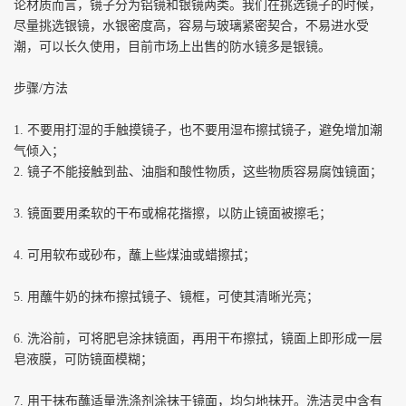
论材质而言，镜子分为铝镜和银镜两类。我们在挑选镜子的时候，
尽量挑选银镜，水银密度高，容易与玻璃紧密契合，不易进水受
潮，可以长久使用，目前市场上出售的防水镜多是银镜。
步骤
/
方法
1.
不要用打湿的手触摸镜子，也不要用湿布擦拭镜子，避免增加潮
气倾入；
2.
镜子不能接触到盐、油脂和酸性物质，这些物质容易腐蚀镜面；
3.
镜面要用柔软的干布或棉花揩擦，以防止镜面被擦毛；
4.
可用软布或砂布，蘸上些煤油或蜡擦拭；
5.
用蘸牛奶的抹布擦拭镜子、镜框，可使其清晰光亮；
6.
洗浴前，可将肥皂涂抹镜面，再用干布擦拭，镜面上即形成一层
皂液膜，可防镜面模糊；
7.
用干抹布蘸适量洗涤剂涂抹于镜面，均匀地抹开。洗洁灵中含有