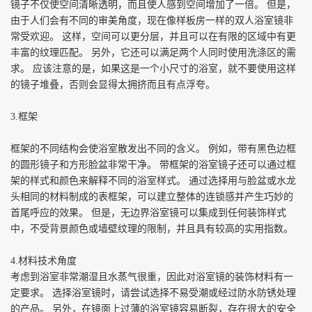
镜子不仅使空间清晰透明，而且使人感到空间增加了一倍。
但是，
由于人们会有不同的审美角度，现在像样板房一样的双人浴室镜非
常受欢迎。
这样，空间可以更分层，并且可以在有限的区域中有更
丰富的纹理匹配。
另外，它还可以满足两个人同时使用洗涤区的需
求。
应该注意的是，如果这是一个小尺寸的浴室，就不要使用这样
的镜子堆叠，否则会显得太拥挤而且有点浮夸。
3.
框架
框架的不同结构会使浴室散发出不同的含义。
例如，带有黑色边框
的圆形镜子和方形脸盆非常干净。
带框架的浴室镜子还可以通过框
架的样式和颜色来解释不同的浴室样式。
通过选择用与脸盆或水龙
头相同的材料制成的表框架，可以建立整体的连锁感并产生巧妙的
首尾呼应的效果。
但是，无边界浴室镜可以集成到任何装饰样式
中，不受背景颜色或墙壁纹理的限制，并且具有较高的实用指数。
4.
材料技术角度
考虑到浴室非常潮湿且水蒸气很重，因此对浴室镜的装饰材料有一
定要求。
选择浴室镜时，请尝试选择不易受潮或经过防水防锈处理
的产品。
另外，在镜面上过薄的浴室镜容易断裂，存在很大的安全