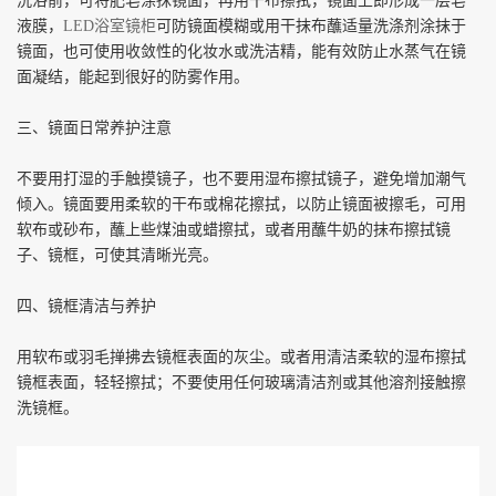
洗浴前，可将肥皂涂抹镜面，再用干布擦拭，镜面上即形成一层皂
液膜，
LED浴室镜柜
可防镜面模糊或用干抹布蘸适量洗涤剂涂抹于
镜面，也可使用收敛性的化妆水或洗洁精，能有效防止水蒸气在镜
面凝结，能起到很好的防雾作用。
三、镜面日常养护注意
不要用打湿的手触摸镜子，也不要用湿布擦拭镜子，避免增加潮气
倾入。镜面要用柔软的干布或棉花擦拭，以防止镜面被擦毛，可用
软布或砂布，蘸上些煤油或蜡擦拭，或者用蘸牛奶的抹布擦拭镜
子、镜框，可使其清晰光亮。
四、镜框清洁与养护
用软布或羽毛掸拂去镜框表面的灰尘。或者用清洁柔软的湿布擦拭
镜框表面，轻轻擦拭；不要使用任何玻璃清洁剂或其他溶剂接触擦
洗镜框。