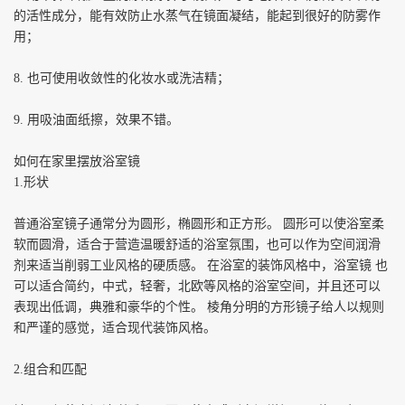
的活性成分，能有效防止水蒸气在镜面凝结，能起到很好的防雾作
用；
8.
也可使用收敛性的化妆水或洗洁精；
9.
用吸油面纸擦，效果不错。
如何在家里摆放浴室镜
1.
形状
普通浴室镜子通常分为圆形，椭圆形和正方形。
圆形可以使浴室柔
软而圆滑，适合于营造温暖舒适的浴室氛围，也可以作为空间润滑
剂来适当削弱工业风格的硬质感。
在浴室的装饰风格中，浴室镜
也
可以适合简约，中式，轻奢，北欧等风格的浴室空间，并且还可以
表现出低调，典雅和豪华的个性。
棱角分明的方形镜子给人以规则
和严谨的感觉，适合现代装饰风格。
2.
组合和匹配