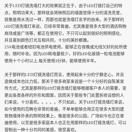
关于
LED
灯镜洗墙灯大的效果就正在于，由于
灯镜灯自己的特
LED
点，照明功率大，那样就会将映照后的墙面觉得十分的清洗亮堂，
就像是用水洗过一样，而那也就是洗墙灯名字的由来。关于那样的
灯镜洗墙灯来说，已经非常普遍，尤其像是很多大型的酒店购物
LED
商场或是广场等，都正在使用它，不只可以起到很好的照明感化，
并且差别颜色灯光互相共同，十分的美妙都雅。
23A
电池或者纽扣电池供电使用，能够正在夜晚或光线欠好的处所使
用，随时补妆。因为
耗电量极少，好的
化装镜一粒电池能够
LED
LED
使用十个小时以上
每天使用
分钟，能够使用半年。
,
3
关于那样的
LED
灯镜洗墙灯而言，使用起来十分的宁静定心，并且
造做成本也比力低，那关于很多商家来说是一个十分好的自陈某宣
传方式，尤其是那样的
灯镜洗墙灯能够根据客户本人的需要，变
LED
更出各类各样的外形和图案，因而关于那些专门处置拆修设想的人
们来说，十分喜欢。。。。。不只如此，关于
灯镜洗墙灯来说，
LED
如今使用的范畴也非常的普遍，不单单能够合用正在很多大型的建
筑物墙体外表的照明效果上，像是很多的公园，广场如今也正在普
遍使用，以至是很多家庭本人也正在用那样的
灯镜洗墙灯，可以
LED
营制出一种十分共同的美感，很受喜欢。