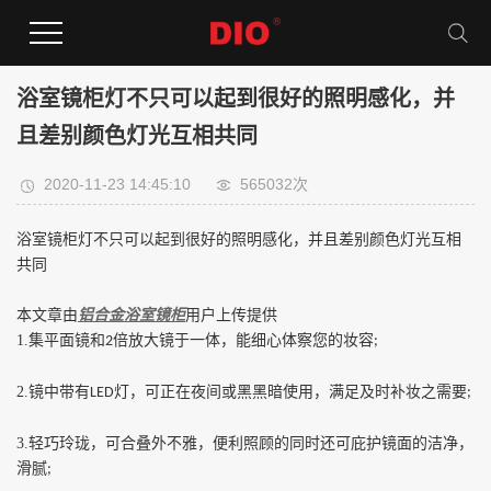
浴室镜柜灯不只可以起到很好的照明感化，并
且差别颜色灯光互相共同
2020-11-23 14:45:10
565032次
浴室镜柜灯不只可以起到很好的照明感化，并且差别颜色灯光互相
共同
本文章由
铝合金浴室镜柜
用户上传提供
1.
集平面镜和
倍放大镜于一体，能细心体察您的妆容
2
;
2.
镜中带有
灯，可正在夜间或黑黑暗使用，满足及时补妆之需要
LED
;
3.
轻巧玲珑，可合叠外不雅，便利照顾的同时还可庇护镜面的洁净，
滑腻
;