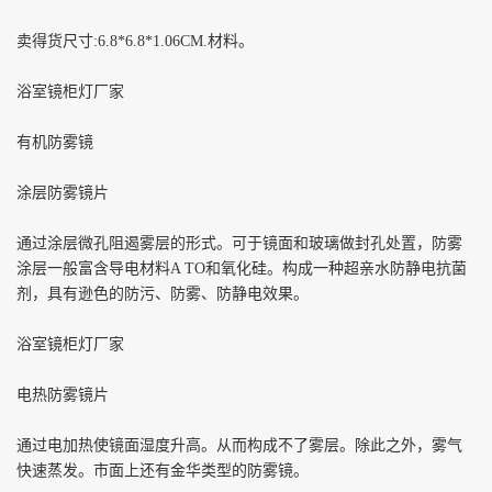
卖得货尺寸
:6.8*6.8*1.06CM.
材料。
浴室镜柜灯厂家
有机防雾镜
涂层防雾镜片
通过涂层微孔阻遏雾层的形式。可于镜面和玻璃做封孔处置，防雾
涂层一般富含导电材料
A TO
和氧化硅。构成一种超亲水防静电抗菌
剂，具有逊色的防污、防雾、防静电效果。
浴室镜柜灯厂家
电热防雾镜片
通过电加热使镜面湿度升高。从而构成不了雾层。除此之外，雾气
快速蒸发。市面上还有金华类型的防雾镜。