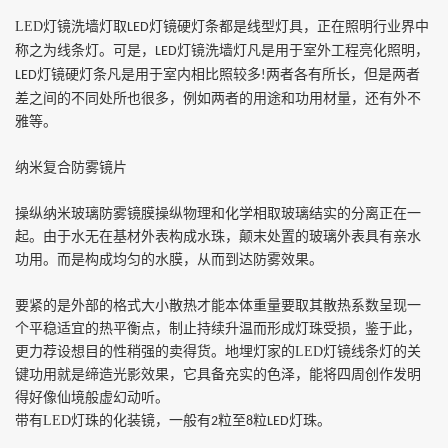
LED
灯镜洗墙灯取
灯镜硬灯条都是线型灯具，正在照明行业界中
LED
称之为线条灯。可是，
灯镜洗墙灯凡是用于室外工程亮化照明，
LED
灯镜硬灯条凡是用于室内相比照较多
两者各有所长，但是两者
LED
!
差之间的不同处所也很多，例如两者的用途和功用材量，还有外不
雅等。
纳米复合防雾镜片
操纵纳米玻璃防雾镜膜操纵物理和化学相取玻璃结实的分离正在一
起。由于水无在基材外表构成水珠，颠末处置的玻璃外表具有亲水
功用。而是构成均匀的水膜，从而到达防雾效果。
要紧的是外部的格式大小散热才能本体重量要取其散热系数呈现一
个平稳适宜的热平衡点，制止持续升温而形成灯珠受损，鉴于此，
更力荐设想目的性稍强的卖得货。地埋灯家的
LED
灯镜线条灯的关
键功用就是缔造光影效果，它具备充实的色泽，能将四周创作发明
得好像仙境般虚幻动听
。
带有
LED
灯珠的化装镜，一般有
粒至
粒
灯珠。
2
8
LED