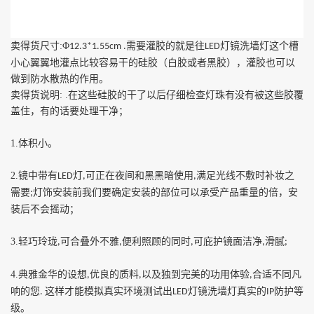
卖得货尺寸
:
Φ
需要灌胶的就是往
灯镜洗墙灯这个槽
12.3*1.55cm .
LED
小心翼翼地灌点比较容易干的硅胶（白胶或者黑胶），灌胶也可以
做到防水散热的作用。
卖得货说明
: .
在这些硅胶的干了以后仔细检查灯珠有没有被这些胶覆
盖住，有的话要处理干净；
1.
体积小。
2.
镜中带有
灯
可正在夜间和黑黑暗使用
满足光线不敷时补妆之
LED
,
,
需要
灯饰安装前我们要确定安装的部位可以承受产品重量的倍，安
;
装后不会摇动；
3.
轻巧玲珑
可合叠外不雅
便利照顾的同时
可庇护镜面洁净
滑腻
,
,
,
,
;
4.
典雅金华的设想
优良的质料
以及独到完美的功用体验
合适不同凡
,
,
,
响的您
这样才能模拟真实环境测试出
灯镜洗墙灯真实的
防护等
.
LED
IP
级。