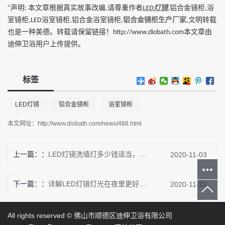
“声明
本文章根据真实故事改编
请尊重作者
灯镜
铝合金镜柜
浴
:
,
LED
,
,
室镜柜
浴室镜柜
铝合金浴室镜柜
铝合金镜柜生产厂家
文明转载
,LED
,
,
,
也是一种美德。转载请保留链接！
本文章由
http://www.diobath.com
迪伸卫浴用户上传提供。
标签
LED灯镜
铝合金镜柜
浴室镜柜
本文网址：
http://www.diobath.com/news/488.html
上一篇：
LED灯镜洗墙灯多少钱适当，调整而去维持一般的运营
2020-11-03
下一篇：
详解LED灯镜​灯光在夜里更好陪衬出景观原始风采
2020-11-23
All rights reserved ©
佛山市顺德区迪伸卫浴有限公司