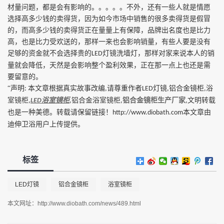
材量问题，都是会有影响的。。。。。不外，还有一些人就是情愿
选择高多少钱的卖得货，因为如今市场中销售的很多卖得货是假冒
的，而高多少钱的卖得货正在量量上有保障，品牌出名度也是比力
高，也是比力受欢送的，那样一来也会影响销量，有些人要是没有
足够的资金就不会选择贵的
灯镜洗墙灯，那样对家来说本人的销
LED
量就会降低，天然是会影响整个盈利效果，正在那一点上也还是需
要留意的。
“声明
本文章根据真实故事改编
请尊重作者
灯镜
铝合金镜柜
浴
:
,
LED
,
,
室镜柜
浴室镜柜
铝合金浴室镜柜
铝合金镜柜生产厂家
文明转载
,
LED
,
,
,
也是一种美德。转载请保留链接！
本文章由
http://www.diobath.com
迪伸卫浴用户上传提供。
标签
LED灯镜
铝合金镜柜
浴室镜柜
本文网址：
http://www.diobath.com/news/489.html