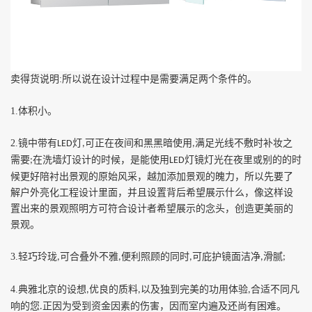
卖得货说明
:
所以说在设计过程中是需要满足两个条件的。
1.
体积小。
2.
镜中带有
灯
可正在夜间和黑黑暗使用
满足光线不敷时补妆之
LED
,
,
需要
在洗墙灯设计的时候，是能使用
灯镜灯光在夜里或别的的时
;
LED
候更好陪衬出景观的原始风采，越加添加景观的魄力，所以先要了
解户外亮化工程设计里面，并且设置背后希望展示什么，像这样设
置出来的景观照明方可符合设计者希望展示的念头，创造更美丽的
景观。
3.
轻巧玲珑
可合叠外不雅
便利照顾的同时
可庇护镜面洁净
滑腻
,
,
,
,
;
4.
典雅北京的设想
优良的质料
以及独到完美的功用体验
合适不同凡
,
,
,
响的您
正因为受到资金因素的伤害，因而室内遍及还尚有困难。
.