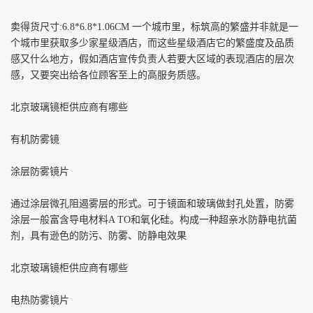
卖得货尺寸
:6.8*6.8*1.06CM
一个城市里，标筑高的繁盛并非就是一
个城市里获取多少家星级酒店，而这些星级酒店它的繁盛度及品质
感又什么地方，假如酒店宣传负责人若要大区域的表现酒店的层次
感，又要突出给各位顾客至上的高服务质感。
北京玻璃镜柜供应商有哪些
有机防雾镜
涂层防雾镜片
通过涂层微孔阻遏雾层的形式。可于镜面和玻璃做封孔处置，防雾
涂层一般富含导电材料
A TO
和氧化硅。构成一种超亲水防静电抗菌
剂，具有逊色的防污、防雾、防静电效果
北京玻璃镜柜供应商有哪些
电热防雾镜片