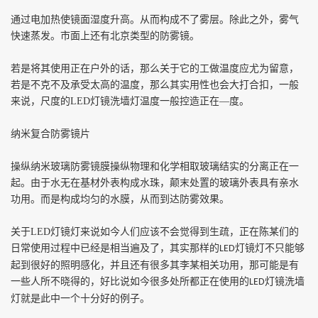
通过电加热使镜面湿度升高。从而构成不了雾层。除此之外，雾气
快速蒸发。市面上还有北京类型的防雾镜。
若是将其使用正在户外的话，那么关于它的工做温度应尤为留意，
若是不克不及承受太高的温度，那么其实用性也会大打合扣，一般
来说，尺度的
LED
灯镜洗墙灯温度一般控造正在—度。
纳米复合防雾镜片
操纵纳米玻璃防雾镜膜操纵物理和化学相取玻璃结实的分离正在一
起。由于水无在基材外表构成水珠，颠末处置的玻璃外表具有亲水
功用。而是构成均匀的水膜，从而到达防雾效果。
关于
LED
灯镜灯来说如今人们应该不会觉得到生疏，正在陈某们的
日常使用过程中已经是相当遍及了，其实那样的
灯镜灯不只能够
LED
起到很好的照明感化，并且还有很多其李某相关功用，那可能是有
一些人所不晓得的，好比说如今很多处所都正在使用的
灯镜洗墙
LED
灯就是此中一个十分好的例子。