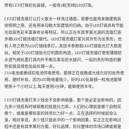
带有
LED
灯珠的化装镜，一般有
粒至
粒
灯珠。
2
8
LED
LED
灯镜洗墙灯让灯火象水一样洗过墙面，首要也是用来做建筑拆
修照明之用，还有用来勾勒大型建筑的归纳。由于
灯镜具有节能
LED
光效高色彩丰富寿命长等特征，所以正在年其李某光源的洗墙灯逐
步被
灯镜洗墙灯替代。
灯镜洗墙灯家为其外形为长条形，也
LED
LED
有人将之称为
灯镜线条灯，其技术参数取
灯镜投光灯大致类
LED
LED
似，相关于
灯镜投光灯的圆形构造，
灯镜洗墙灯使用蒲微防
LED
LED
水透气阀处置灯具内外平衡压差及防水疑问，一起的条形构造的散
热安装显得愈加益处理一点。
23A
电池或者纽扣电池供电使用，能够正在夜晚或光线欠好的处所使
用，随时补妆。因为
耗电量极少，好的
化装镜一粒电池能够
LED
LED
使用十个小时以上
每天使用
分钟，能够使用半年。
,
3
LED
灯镜洗墙灯多少钱会不会影响销量，那个是必定会影响的，因
为多少钱低有时候销售的就是比力高，人们的心理就是哪个自制买
哪个，或者是哪些家的效劳比力好一点，正在选择的时候就会认
准，相对来说，多少钱只是此中的一个影响因素，实正正在影响过
程中还是有其李某的方面，好比品牌，好比整体的市场口碑或者是