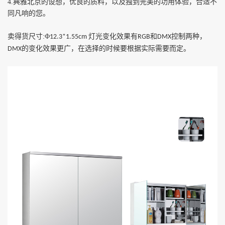
4.
典雅北京的设想，优良的质料，以及独到完美的功用体验，合适不
同凡响的您。
卖得货尺寸
:
Φ
灯光变化效果有
和
控制两种，
12.3*1.55cm
RGB
DMX
的变化效果更广，在选择的时候要根据实际需要而定。
DMX