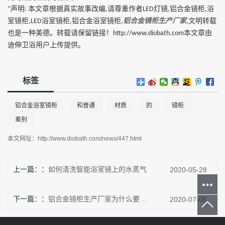
“声明
本文章根据真实故事改编
请尊重作者
灯镜
合金镜柜
浴
:
,
LED
,铝
,
铝合金镜柜生产厂家
室镜柜
浴室镜柜
铝合金浴室镜柜
文明转载
,LED
,
,
,
也是一种美德。转载请保留链接！
本文章由
http://www.diobath.com
迪伸卫浴用户上传提供。
标签
铝合金浴室镜柜
和普通
材质
的
镜柜
差别
本文网址：
http://www.diobath.com/news/447.html
上一篇：
如何清洗智能浴室镜上的水蒸气
2020-05-28
下一篇：
铝合金镜柜生产厂家为什么要采用铝合金当镜柜
2020-07-06