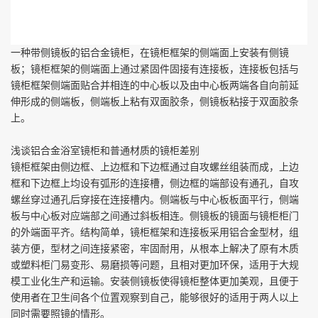
一种带侧镜板的铝合金镜柜，在镜柜框架的侧端面上安装有侧镜
板；镜柜框架的侧端面上通过紧固件固接有连接板，连接板包括与
镜柜框架侧端面贴合并相连的中心板以及由中心板两端各自向前延
伸形成的侧端板，侧端板上粘有双面胶条，侧镜板粘接于双面胶条
上。
浅谈铝合金浴室镜柜和普通材质的镜柜差别
镜柜框架由侧边框、上边框和下边框通过自攻螺丝组装而成，上边
框和下边框上均设有弧形的连接槽，侧边框的端部设有通孔，自攻
螺丝穿过通孔后穿接在连接槽内。侧端板与中心板板面平行，侧端
板与中心板对应端部之间通过斜板相连。侧镜板的镜面与镜柜柜门
的外端面平齐。结构简单，镜柜框架和连接板采用铝合金型材，组
装方便，型材之间连接紧密，牢固耐用，从根本上解决了原有木质
或塑料柜门易变形、易磨损等问题，且相对更加环保，适用于大规
模工业化生产和运输。安装侧镜板使得镜柜整体更加美观，且便于
使用者在卫生间各个位置观察到自己，能够很好的适用于两人以上
同时需要照镜的情形。