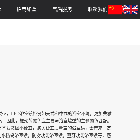
示
招商加盟
售后服务
联系我们
类型，
LED
浴室镜柜例如美式和中式的浴室环境，更加典雅
。 因此，框架的颜色应主要与浴室墙壁的主题颜色匹配。
万不要贪图小便宜，购买便宜质量差的浴室镜，会带来一定
防水防锈浴室镜，防雾功能浴室镜，蓝牙功能浴室镜等，您