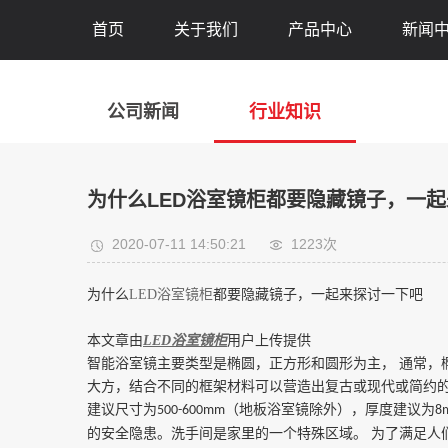
首页
关于我们
产品中心
新闻
公司新闻
行业知识
为什么LED浴室镜柜都要隐藏镜子，一
2020-07-11 14:50:21
1223次
为什么
LED
浴室镜柜
都要隐藏镜子，一起来探讨一下吧
本文章由
LED浴室镜柜
用户上传提供
智能浴室镜主要类型是椭圆，正方形和圆形为主，
通常，
大方，结合不同的框架材料可以营造出复古或现代或简约的
建议尺寸为
（地板浴室镜除外），厚度建议为
500-600mm
8
的安全隐患。洗手间是家里的一个特殊区域。 为了满足人