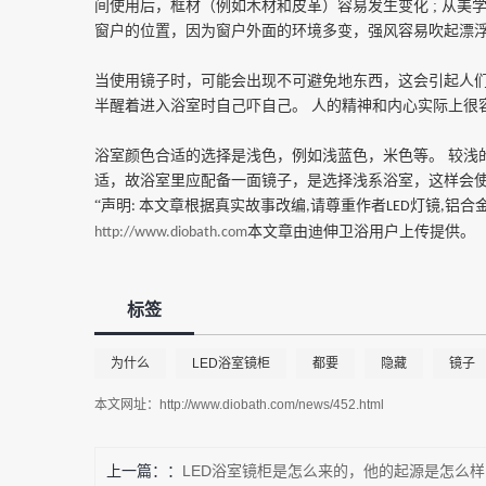
间使用后，框材（例如木材和皮革）容易发生变化
;
从美
窗户的位置，因为窗户外面的环境多变，强风容易吹起漂
当使用镜子时，可能会出现不可避免地东西，这会引起人
半醒着进入浴室时自己吓自己。
人的精神和内心实际上很
浴室颜色合适的选择是浅色，例如浅蓝色，米色等。
较浅
适，故浴室里应配备一面镜子，是选择浅系浴室，这样会
“声明
本文章根据真实故事改编
请尊重作者
灯镜
铝合
:
,
LED
,
本文章由迪伸卫浴用户上传提供。
http://www.diobath.com
标签
为什么
LED浴室镜柜
都要
隐藏
镜子
本文网址：
http://www.diobath.com/news/452.html
上一篇：
LED浴室镜柜​是怎么来的，他的起源是怎么