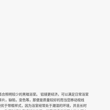
适合照明较少的黑暗浴室。
铝镜更经济，可以满足日常浴室
碎片，缺陷，变色等，那便是质量较好的而当您移动视线
镜优于带框样式，因为浴室经常处于潮湿的环境，并且长时