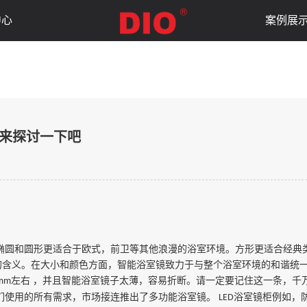
中心
案例展
起来探讨一下吧
椭圆和圆形更适合于欧式，前卫等其他浪漫的浴室环境。方形更适合经典
含义。在大小和颜色方面，智能浴室镜致力于与整个浴室环境的和谐统一
左右 ，并且智能浴室镜子太薄，容易折断。请一定要记住这一条，千
mm
们使用的所有需求，市场接连推出了多功能浴室镜。
浴室镜柜例如，
LED