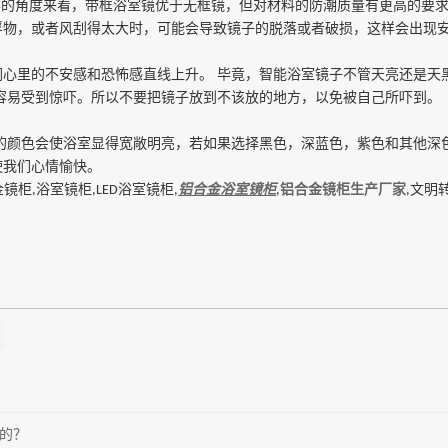
学的角度来看，带框浴室镜优于无框镜，但对材料的防潮质量有更高的要求
浮物，或者风刮得太大时，可能会导致镜子的脱落或者破损，这样会出现
们心里的不安感和恐怖感直线上升。
毕竟，智能浴室镜子不管天亮还是天
容易受到惊吓。所以不要把镜子放到不该放的地方，以免被自己所吓到。
的颜色会使浴室显得宽敞明亮，若如果选择黑色，深蓝色，紫色和其他深
使我们心情愉快。
金镜柜
浴室镜柜
浴室镜柜
铝合金浴室镜柜
铝合金镜柜生产厂家
文明
,
,LED
,
,
,
样的？