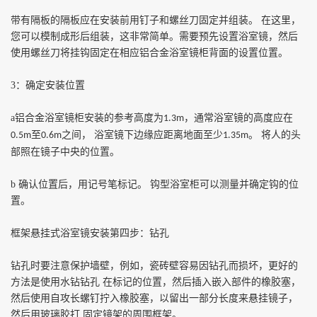
带有隔板的隔板应在安装前用钉子和螺丝刀固定并组装。
在这里，
您可以模制成形后组装，这非常简单。需要预先设置浴室镜，然后
使用螺丝刀将挂钩固定在相应铝合金浴室镜柜背面的设置位置。
3
：确定安装位置
a
铝合金浴室镜柜安装的参考高度为
，通常浴室镜的高度应在
1.3m
至
之间， 浴室镜下边缘应距离地面至少
。 将人的头
0.5m
0.6m
1.35m
部照在镜子中央的位置。
b
确认位置后，用记号笔标记。 钩型浴室柜可以测量并确定钩的位
置。
框架悬挂式浴室镜安装第四步：钻孔
钻孔时要注意保护墙壁，例如，瓷砖壁容易因钻孔而损坏，更好的
方法是使用水钻钻孔
在标记的位置，然后插入嵌入部件的橡胶塞，
然后使用自攻长螺钉拧入橡胶塞，以留出一部分长度来悬挂镜子，
然后用玻璃胶打
固定镜架的周围框架。