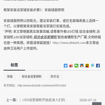
框架安装浴室镜安装步骤
5
：安装镜面照明
安装镜面照明以防眩光，建议安装灯罩，或在毛玻璃表面上选择一
个灯，以使框架来安装智能浴室镜已安装完成。
“声明
本文章根据真实故事改编
请尊重作者
灯镜
铝合金镜柜
浴
:
,
LED
,
,
室镜柜
浴室镜柜
铝合金浴室镜柜
铝合金镜柜生产厂家
文明转载
,LED
,
,
,
也是一种美德。转载请保留链接！
本文章由
http://www.diobath.com
迪伸卫浴用户上传提供。
标签
安装
铝合金浴室镜柜
的方法
本文网址：
http://www.diobath.com/news/454.html
上一篇：
LED浴室镜柜开始走进人们的生活，什么是LED？
2020-07-11